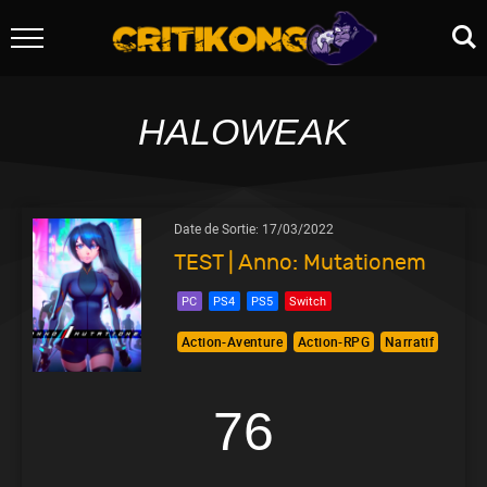
HALOWEAK
Date de Sortie:
17/03/2022
TEST | Anno: Mutationem
PC
PS4
PS5
Switch
Action-Aventure
Action-RPG
Narratif
76