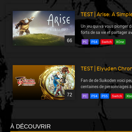
TEST | Arise: A Simpl
Un jeu qui va vous plonger 
forts de sa vie et partager a
66
PC
PS4
Switch
XOne
TEST | Eiyuden Chro
Fan de de Suikoden voici peut
centaines de personnages à 
72
PC
PS4
PS5
Switch
Xbo
À DÉCOUVRIR