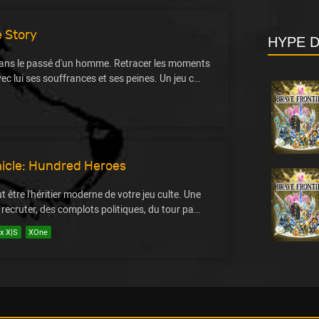
e Story
HYPE 
dans le passé d'un homme. Retracer les moments
vec lui ses souffrances et ses peines. Un jeu c…
nicle: Hundred Heroes
 être l'héritier moderne de votre jeu culte. Une
recruter, des complots politiques, du tour pa…
x X|S
XOne