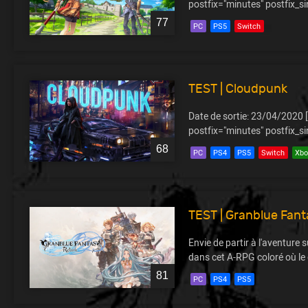
postfix="minutes" postfix_s
77
PC
PS5
Switch
TEST | Cloudpunk
Date de sortie: 23/04/2020 [
postfix="minutes" postfix_s
68
PC
PS4
PS5
Switch
Xbo
TEST | Granblue Fant
Envie de partir à l'aventure
dans cet A-RPG coloré où le 
81
PC
PS4
PS5