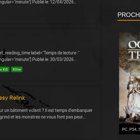
ingular="minute"] Publié le: 12/04/2026…
PROCH
rt_reading_time label="Temps de lecture :"
ingular="minute"] Publié le: 30/03/2026…
x X|S
XOne
asy Relink
 sur un bâtiment volant ? Il est temps d'embarquer
grind et les monstres ne vous font pas peur…
PC
,
PS4
,