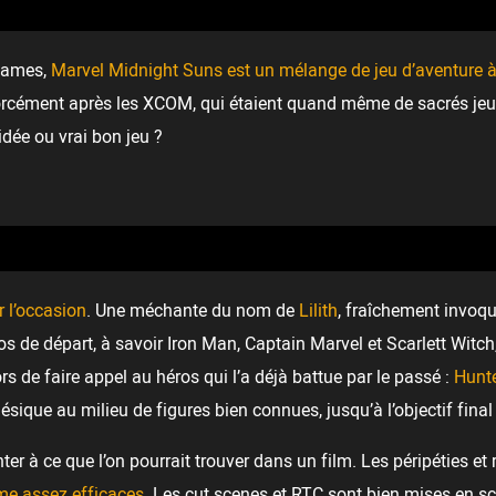
 Games,
Marvel Midnight Suns est un mélange de jeu d’aventure 
orcément après les XCOM, qui étaient quand même de sacrés jeux,
idée ou vrai bon jeu ?
r l’occasion
. Une méchante du nom de
Lilith
, fraîchement invoq
s de départ, à savoir Iron Man, Captain Marvel et Scarlett Witch, 
rs de faire appel au héros qui l’a déjà battue par le passé :
Hunt
que au milieu de figures bien connues, jusqu’à l’objectif final : d
ter à ce que l’on pourrait trouver dans un film. Les péripéties et
hme assez efficaces
. Les cut scenes et RTC sont bien mises en scè