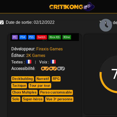
Temps de 
Date de sortie:
02/12/2022
PC
PS4
PS5
Switch
Xbox X|S
XOne
Développeur:
Firaxis Games
Éditeur:
2K Games
Textes :
|
Voix :
Accessibilité:
Deckbuilding
Narratif
RPG
Tactique
Tour par tour
Choix Multiples
Perso customisable
Solo
Super-héros
Vue 3ᵉ personne