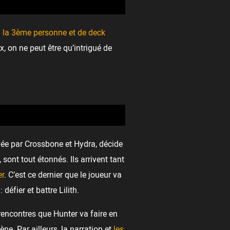
à la 3ème personne et de deck
 on ne peut être qu’intrigué de
uée par Crossbone et Hydra, décide
sont tout étonnés. Ils arrivent tant
er
. C’est ce dernier que le joueur va
éfier et battre Lilith.
 rencontres que Hunter va faire en
ne. Par ailleurs, la narration et
les