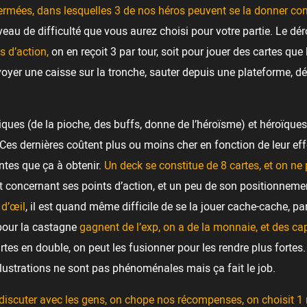
fermées, dans lesquelles 3 de nos héros peuvent se la donner c
eau de difficulté que vous aurez choisi pour votre partie. Le dér
ts d’action,
on en reçoit 3 par tour, soit pour jouer des cartes que 
yer une caisse sur la tronche, sauter depuis une plateforme, dés
niques (de la pioche, des buffs, donne de l’héroïsme) et héroïqu
es dernières coûtent plus ou moins cher en fonction de leur effet
ntes que ça à obtenir.
Un deck se constitue de 8 cartes, et on ne
ait concernant ses points d’action, et un peu de son positionneme
 d’œil
, il est quand même difficile de se la jouer cache-cache, pa
pour la castagne
gagnent de l’exp, on a de la monnaie, et des ca
artes en double, on peut les fusionner pour les rendre plus fortes.
 illustrations ne sont pas phénoménales mais ça fait le job.
va discuter avec les gens, on chope nos récompenses, on choisit 1