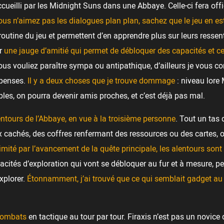
ccueilli par les Midnight Suns dans une Abbaye. Celle-ci fera offi
vous n’aimez pas les dialogues plan plan, sachez que le jeu en 
routine du jeu et permettent d’en apprendre plus sur leurs ressen
ir
une jauge d’amitié qui permet de débloquer des capacités et ce
us vouliez paraître sympa ou antipathique, d’ailleurs je vous cons
ompenses.
Il y a deux choses que je trouve dommage
: niveau lore
es, on pourra devenir amis proches, et c’est déjà pas mal.
alentours de l’Abbaye, en vue à la troisième personne
. Tout un tas 
x cachés, des coffres renfermant des ressources ou des cartes, 
limité par l’avancement de la quête principale, les alentours so
apacités d’exploration qui vont se débloquer au fur et à mesure, 
xplorer.
Étonnamment, j’ai trouvé que ce qui semblait gadget au dé
combats
en tactique au tour par tour. Firaxis n’est pas un novice d