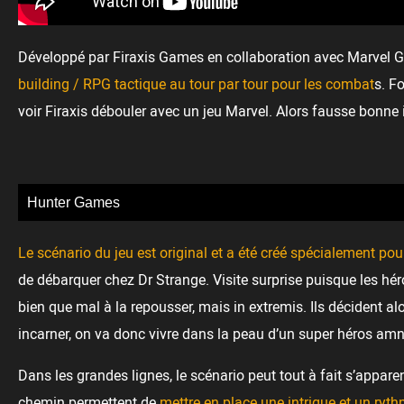
Développé par Firaxis Games en collaboration avec Marvel
building / RPG tactique au tour par tour pour les combat
s. F
voir Firaxis débouler avec un jeu Marvel. Alors fausse bonne 
Hunter Games
Le scénario du jeu est original et a été créé spécialement pou
de débarquer chez Dr Strange. Visite surprise puisque les héro
bien que mal à la repousser, mais in extremis. Ils décident alo
incarner, on va donc vivre dans la peau d’un super héros amnési
Dans les grandes lignes, le scénario peut tout à fait s’apparen
chemin permettent de
mettre en place une intrigue et un ryt