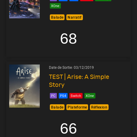
XOne
Balade
Narratif
68
Date de Sortie:
03/12/2019
TEST | Arise: A Simple
Story
PC
PS4
Switch
XOne
Balade
Plateforme
Réflexion
66