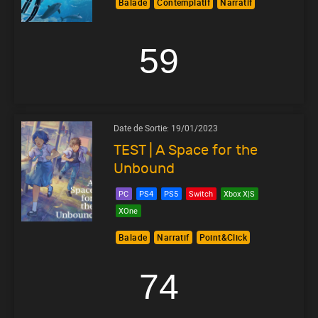
Balade
Contemplatif
Narratif
59
Date de Sortie:
19/01/2023
TEST | A Space for the
Unbound
PC
PS4
PS5
Switch
Xbox X|S
XOne
Balade
Narratif
Point&Click
74