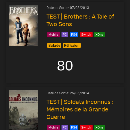
Date de Sortie:
07/08/2013
TEST | Brothers : A Tale of
Two Sons
Mobile
PC
PS4
Switch
XOne
Balade
Réflexion
80
Date de Sortie:
25/06/2014
TEST | Soldats Inconnus :
Mémoires de la Grande
Guerre
Mobile
PC
PS4
Switch
XOne