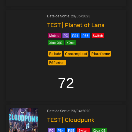
Date de Sortie:
23/05/2023
TEST | Planet of Lana
Mobile
PC
PS4
PS5
Switch
Xbox X|S
XOne
Balade
Contemplatif
Plateforme
Réflexion
72
Date de Sortie:
23/04/2020
TEST | Cloudpunk
PC
PS4
PS5
Switch
Xbox X|S