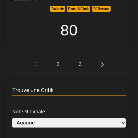
Balade
Point&Click
Réflexion
80
1
2
3
Trouve une Critik
Note Minimale