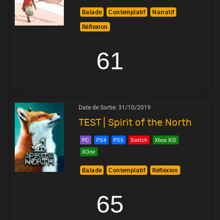
Balade
Contemplatif
Narratif
Réflexion
61
Date de Sortie:
31/10/2019
TEST | Spirit of the North
PC
PS4
PS5
Switch
Xbox X|S
XOne
Balade
Contemplatif
Réflexion
65