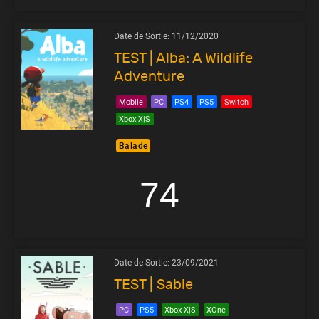
Date de Sortie:
11/12/2020
TEST | Alba: A Wildlife
Adventure
Mobile
PC
PS4
PS5
Switch
Xbox X|S
Balade
74
Date de Sortie:
23/09/2021
TEST | Sable
PC
PS5
Xbox X|S
XOne