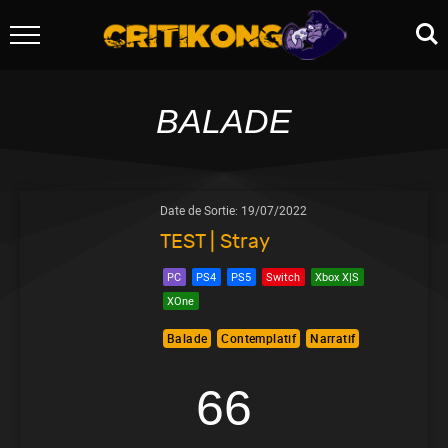
BALADE
Date de Sortie:
19/07/2022
TEST | Stray
PC
PS4
PS5
Switch
Xbox X|S
XOne
Balade
Contemplatif
Narratif
66