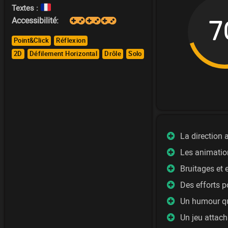
Textes :
Accessibilité:
7
Point&Click
Réflexion
2D
Défilement Horizontal
Drôle
Solo
La direction a
Les animatio
Bruitages et 
Des efforts p
Un humour qu
Un jeu attac