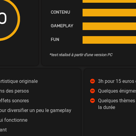
0
CONTENU
GAMEPLAY
FUN
*test réalisé à partir d'une version PC
rtistique originale
3h pour 15 euros 
ns des persos
Quelques énigmes 
effets sonores
Quelques thèmes 
la durée
our diversifier un peu le gameplay
i fonctionne
hant