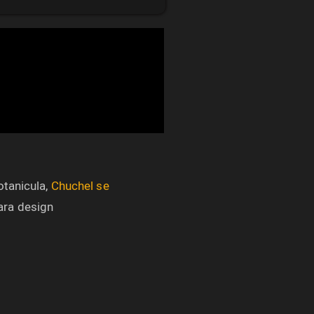
otanicula,
Chuchel se
ara design