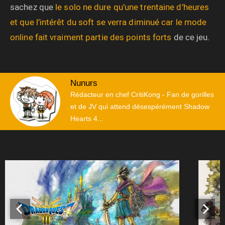
sachez que
le solo ne dure qu’une trentaine d’heures
et que l’intérêt du soft se verra diminué car le mode
online fait vraiment partie des points forts
de ce jeu.
Nunurs
Rédacteur en chef CritiKong - Fan de gorilles
et de JV qui attend désespérément Shadow
Hearts 4...