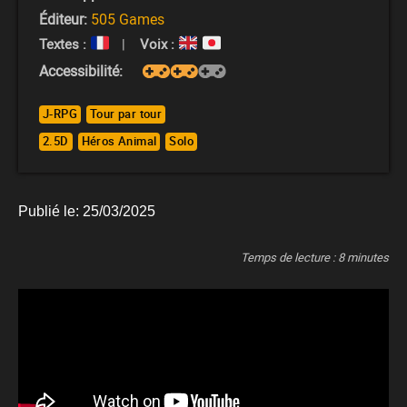
Éditeur:
505 Games
Textes :
|
Voix :
Accessibilité:
J-RPG
Tour par tour
2.5D
Héros Animal
Solo
Publié le:
25/03/2025
Temps de lecture :
8
minutes