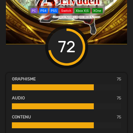
PC
PS4
PS5
Switch
Xbox X|S
XOne
72
GRAPHISME
75
AUDIO
75
CONTENU
75