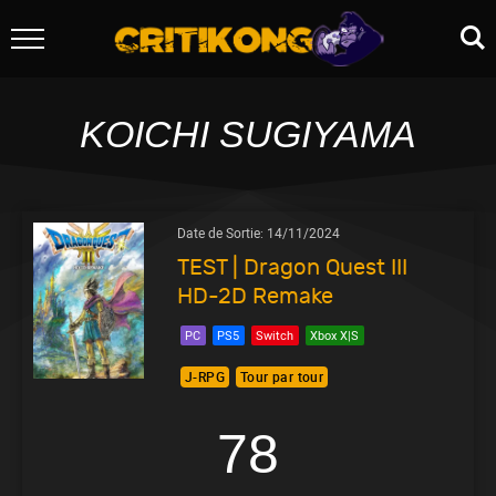
KOICHI SUGIYAMA
Date de Sortie:
14/11/2024
TEST | Dragon Quest III
HD-2D Remake
PC
PS5
Switch
Xbox X|S
J-RPG
Tour par tour
78