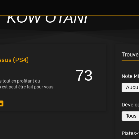
KOW OTANI
Trouve 
ssus (PS4)
73
Note M
 tout en profitant du
est peut être fait pour vous
on
Dévelo
Plates