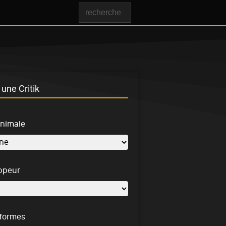
une Critik
inimale
ppeur
-formes