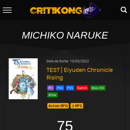
MICHIKO NARUKE
Date de Sortie:
10/05/2022
TEST | Eiyuden Chronicle
Rising
PC
PS4
PS5
Switch
Xbox X|S
XOne
Action-RPG
J-RPG
75