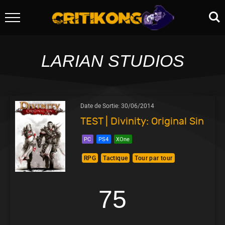
LARIAN STUDIOS
Date de Sortie:
30/06/2014
TEST | Divinity: Original Sin
PC
PS4
XOne
RPG
Tactique
Tour par tour
75