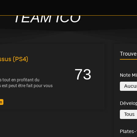
TEAM ICO
Trouve 
ssus (PS4)
73
Note M
 tout en profitant du
est peut être fait pour vous
on
Dévelo
Plates