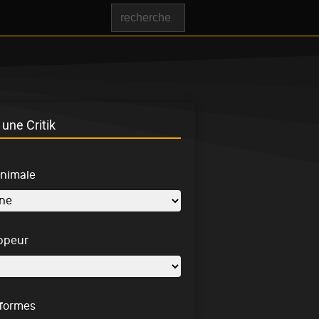
une Critik
inimale
ppeur
-formes