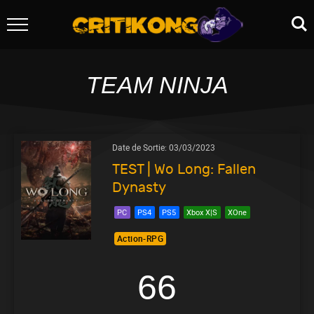
TEAM NINJA
Date de Sortie:
03/03/2023
TEST | Wo Long: Fallen
Dynasty
PC
PS4
PS5
Xbox X|S
XOne
Action-RPG
66