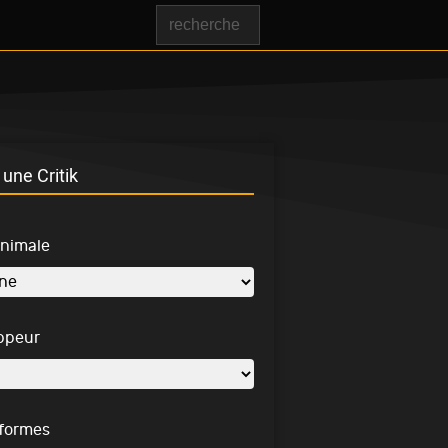
une Critik
inimale
ppeur
-formes