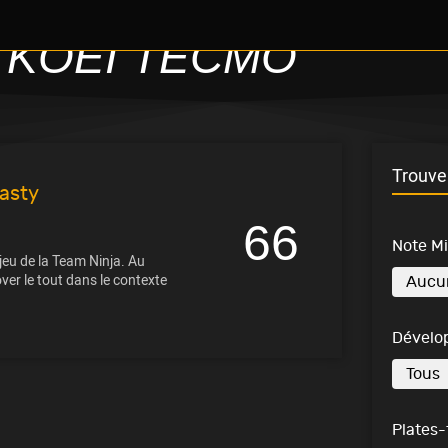
KOEI TECMO
Trouve 
nasty
66
Note M
jeu de la Team Ninja. Au
r le tout dans le contexte
Dévelo
Plates