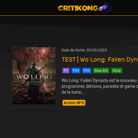
Date de Sortie:
03/03/2023
TEST | Wo Long: Fallen Dy
PC
PS4
PS5
Xbox X|S
XOne
Wo Long: Fallen Dynasty est le nouveau 
programme, démons, parades et game ove
de la batai…
Action-RPG