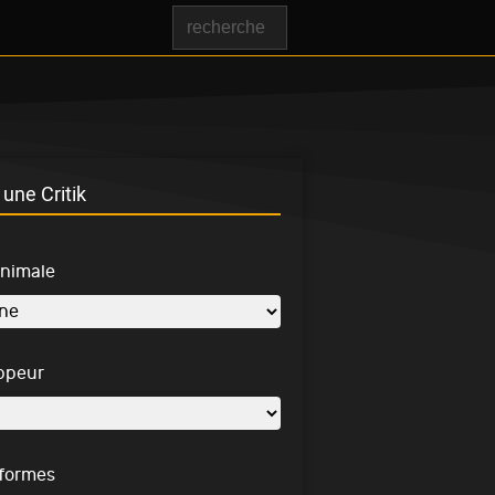
une Critik
inimale
ppeur
-formes