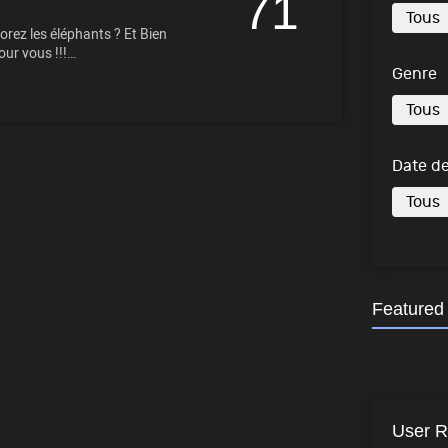
71
rez les éléphants ? Et Bien
ur vous !!!…
Genre
Date de
Featured
User R