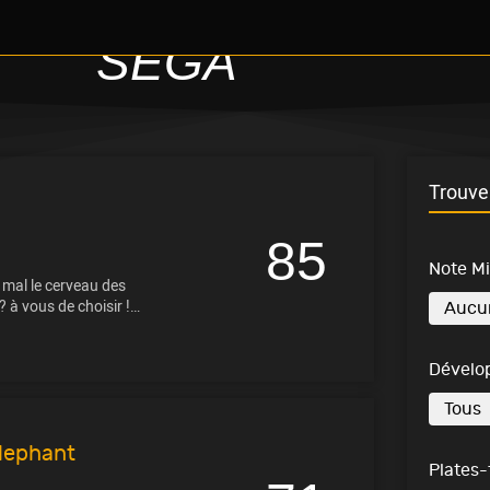
SEGA
Trouve 
85
Note M
à mal le cerveau des
 à vous de choisir !…
Dévelo
lephant
Plates