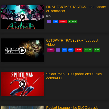
FINAL FANTASY TACTICS – L’annonce
du remaster
RPG
PC
PS5
Switch
Xbox X|S
OCTOPATH TRAVELER – Test post
vidéo
Mobile
PC
PS4
PS5
Switch
Xbox X|S
XOne
Spider-man – Des précisions sur les
combats !
Rocket League – Le DLC Jurassic