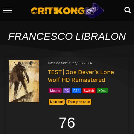
FRANCESCO LIBRALON
Date de Sortie:
27/11/2014
TEST | Joe Dever’s Lone
Wolf HD Remastered
Mobile
PC
PS4
Switch
XOne
Narratif
Tour par tour
76