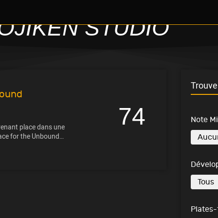
OJIKEN STUDIO
Trouve 
bound
74
Note M
renant place dans une
pace for the Unbound…
Dévelo
Plates