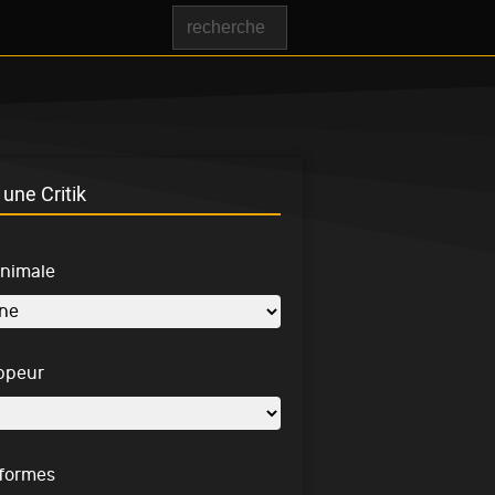
une Critik
inimale
ppeur
-formes