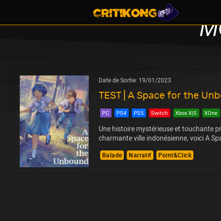
M
Date de Sortie:
19/01/2023
TEST | A Space for the Un
PC
PS4
PS5
Switch
Xbox X|S
XOne
Une histoire mystérieuse et touchante p
charmante ville indonésienne, voici A S
Balade
Narratif
Point&Click