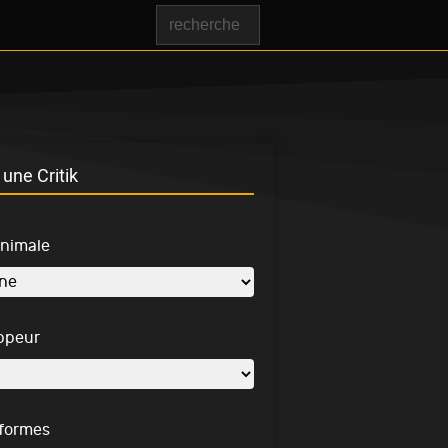
une Critik
inimale
ppeur
-formes