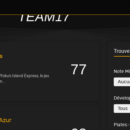
TEAM17
Trouve 
s
77
Note M
Yoku's Island Express, le jeu
un…
Dévelo
 Azur
Plates