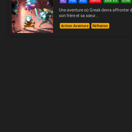
PC
PS4
PS5
Switch
Xbox X|S
XOne
Une aventure où Greak devra affronter 
son frère et sa sœur…
Action-Aventure
Réflexion