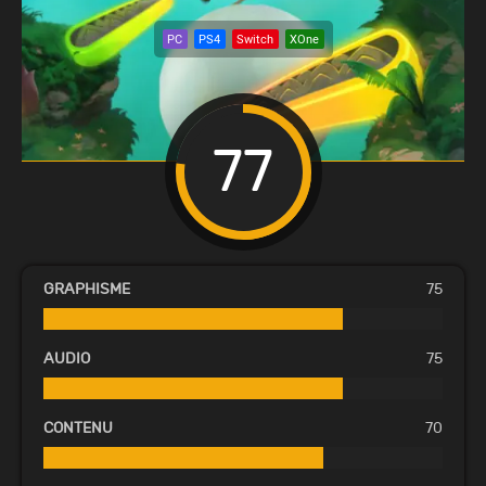
PC
PS4
Switch
XOne
77
GRAPHISME
75
AUDIO
75
CONTENU
70