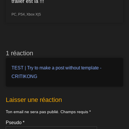
trailer est là !!!
PC
,
PS4
,
Xbox X|S
1 réaction
TEST | Try to make a post without template -
CRITIKONG
Laisser une réaction
Ton email ne sera pas publié.
Champs requis
*
Pseudo
*