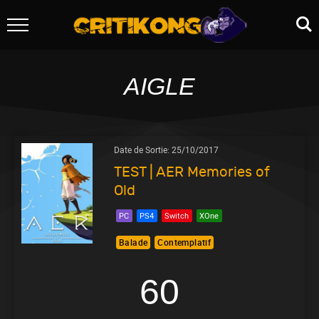
AIGLE
Date de Sortie:
25/10/2017
TEST | AER Memories of
Old
PC
PS4
Switch
XOne
Balade
Contemplatif
60