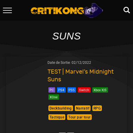
SUNS
Date de Sortie:
02/12/2022
TEST | Marvel’s Midnight
Suns
PC
PS4
PS5
Switch
Xbox X|S
XOne
Deckbuilding
Narratif
RPG
Tactique
Tour par tour