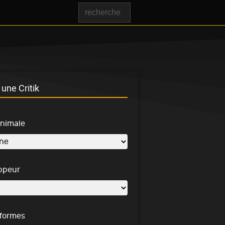
une Critik
inimale
ppeur
-formes