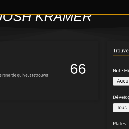
JOSH KRAMER
Trouve 
66
Note M
e renarde qui veut retrouver
…
Dévelo
Plates