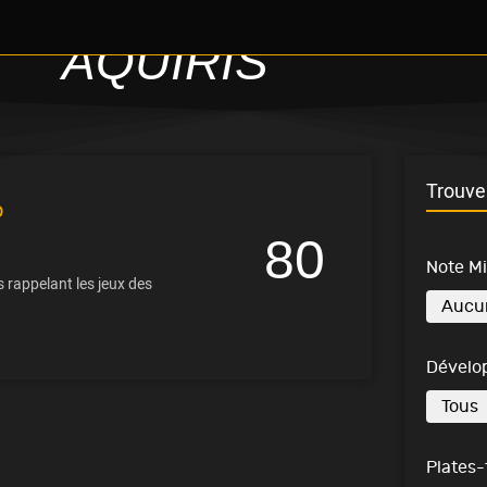
AQUIRIS
Trouve 
o
80
Note M
 rappelant les jeux des
Dévelo
Plates