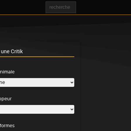
une Critik
inimale
ppeur
-formes