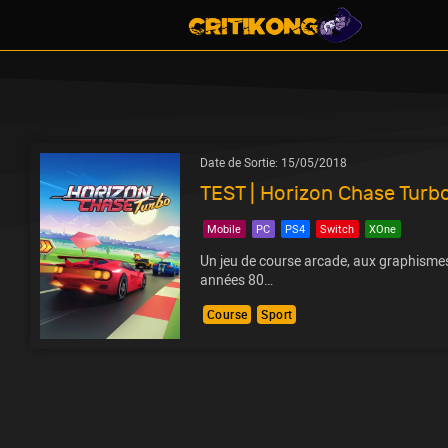
Date de Sortie:
15/05/2018
TEST | Horizon Chase Turb
Mobile
PC
PS4
Switch
XOne
Un jeu de course arcade, aux graphismes
années 80…
Course
Sport