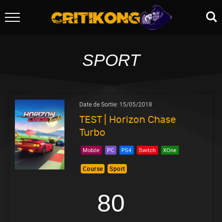
SPORT
Date de Sortie:
15/05/2018
TEST | Horizon Chase
Turbo
Mobile
PC
PS4
Switch
XOne
Course
Sport
80