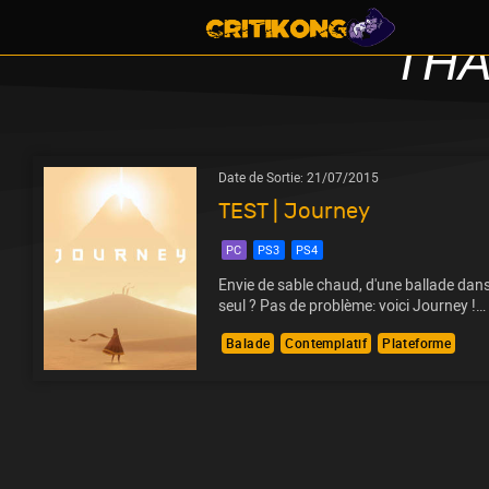
TH
Date de Sortie:
21/07/2015
TEST | Journey
PC
PS3
PS4
Envie de sable chaud, d'une ballade dans
seul ? Pas de problème: voici Journey !…
Balade
Contemplatif
Plateforme