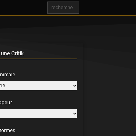
une Critik
inimale
ppeur
-formes