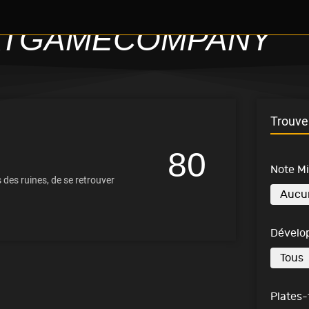
ATGAMECOMPANY
Trouve 
80
Note M
 des ruines, de se retrouver
Dévelo
Plates