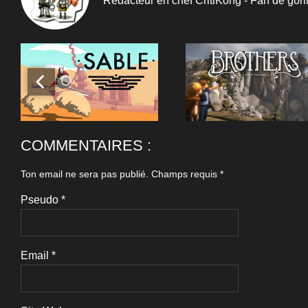
Rédacteur en chef CritiKong - Fan de gori
COMMENTAIRES :
Ton email ne sera pas publié.
Champs requis
*
Pseudo
*
Email
*