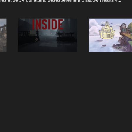
lles et de JV qui attend désespérément Shadow Hearts 4...