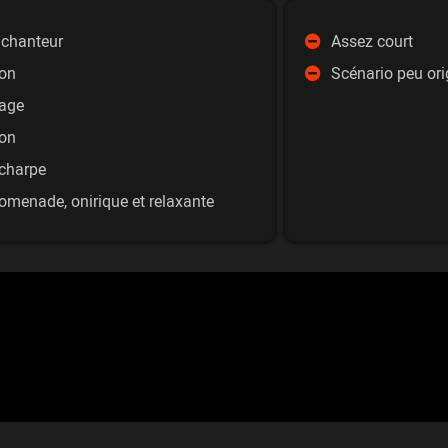
nchanteur
Assez court
son
Scénario peu orig
yage
ion
écharpe
romenade, onirique et relaxante