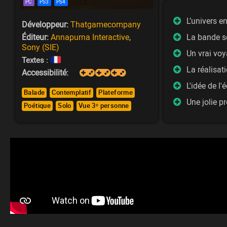
PC
PS3
PS4
L’univers e
Développeur:
Thatgamecompany
La bande 
Éditeur:
Annapurna Interactive
,
Sony (SIE)
Un vrai vo
Textes :
La réalisat
Accessibilité:
L'idée de l'
Balade
Contemplatif
Plateforme
Une jolie p
Poétique
Solo
Vue 3ᵉ personne