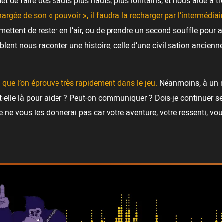
met de faire des sauts plus hauts, plus lointains, et nous aide à 
chargée de son « pouvoir », il faudra la recharger par l’intermédiai
ttent de rester en l’air, ou de prendre un second souffle pour al
nt nous raconter une histoire, celle d’une civilisation ancienne, 
 que l’on éprouve très rapidement dans le jeu.
Néanmoins, à un 
t-elle là pour aider ? Peut-on communiquer ? Dois-je continuer s
 ne vous les donnerai pas car votre aventure, votre ressenti, vo