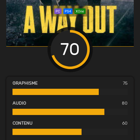
PC
PS4
XOne
70
GRAPHISME
75
AUDIO
80
CONTENU
60