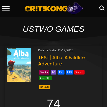
USTWO GAMES
Date de Sortie:
11/12/2020
TEST | Alba: A Wildlife
Adventure
Mobile
PC
PS4
PS5
Switch
Xbox X|S
Balade
74