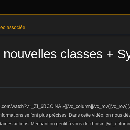
deo associée
2 nouvelles classes + 
be.com/watch?v=_ZI_6BCOlNA »][/vc_column][/vc_row][vc_row][v
 informations se font plus précises. Dans cette vidéo, on nous dé
aines actions. Méchant ou gentil à vous de choisir ![/vc_column