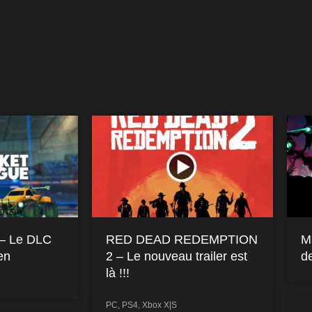
 – Le DLC
RED DEAD REDEMPTION
M
en
2 – Le nouveau trailer est
d
là !!!
PC
,
PS4
,
Xbox X|S