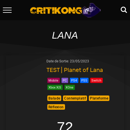
LANA
Date de Sortie:
23/05/2023
TEST | Planet of Lana
Mobile
PC
PS4
PS5
Switch
Xbox X|S
XOne
Balade
Contemplatif
Plateforme
Réflexion
72