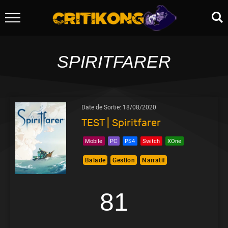
SPIRITFARER
Date de Sortie:
18/08/2020
TEST | Spiritfarer
Mobile
PC
PS4
Switch
XOne
Balade
Gestion
Narratif
81