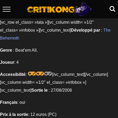
[vc_row el_class= »tata »][vc_column width= »1/2″
el_class= »infobox »][vc_column_text]
Développé par
:
The
Behemoth
Genre
: Beat’em All,
Joueur
: 4
Accessibilité
:
[/vc_column_text][/vc_column]
[vc_column width= »1/2″ el_class= »infobox »]
[vc_column_text]
Sortie le
: 27/08/2008
Français
: oui
Prix à la sortie
: 12 euros (PC)