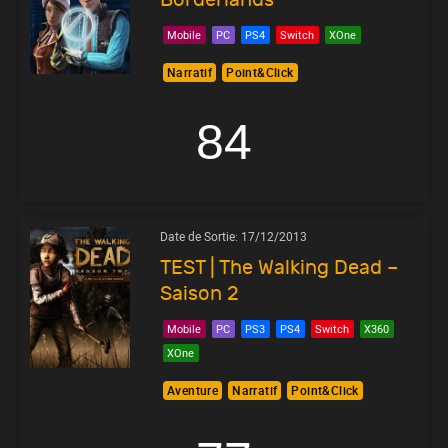
Mobile
PC
PS4
Switch
XOne
Narratif
Point&Click
84
Date de Sortie:
17/12/2013
TEST | The Walking Dead –
Saison 2
Mobile
PC
PS3
PS4
Switch
X360
XOne
Aventure
Narratif
Point&Click