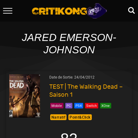
JARED EMERSON-
JOHNSON
Date de Sortie:
24/04/2012
TEST | The Walking Dead –
Saison 1
Mobile
PC
PS4
Switch
XOne
Narratif
Point&Click