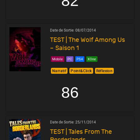
82
Date de Sortie:
08/07/2014
TEST | The Wolf Among Us
– Saison 1
Mobile
PC
PS4
XOne
Narratif
Point&Click
Réflexion
86
Date de Sortie:
25/11/2014
TEST | Tales From The
Borderlands