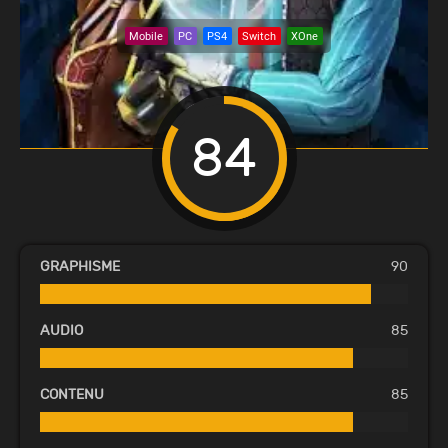
Mobile
PC
PS4
Switch
XOne
84
GRAPHISME
90
AUDIO
85
CONTENU
85