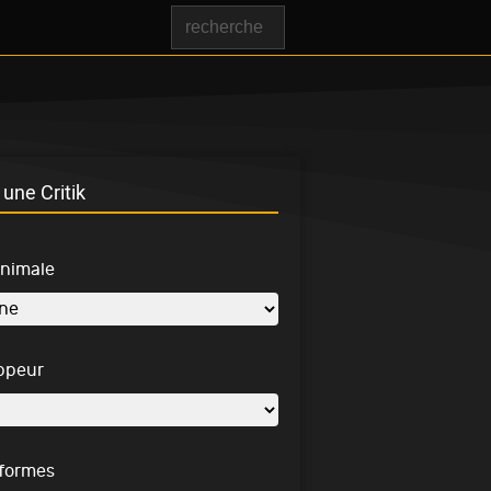
une Critik
inimale
ppeur
-formes