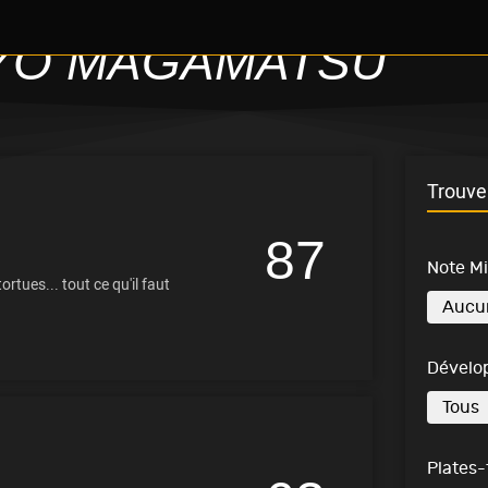
YO MAGAMATSU
Trouve 
87
Note M
rtues... tout ce qu'il faut
Dévelo
Plates