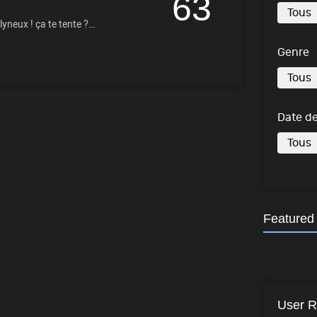
63
lyneux ! ça te tente ?…
Genre
Date de
Featured
User R