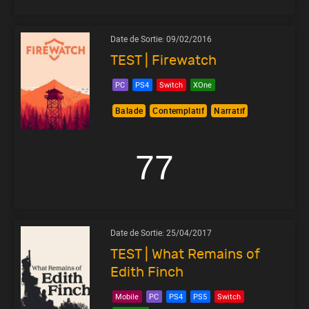
Date de Sortie:
09/02/2016
TEST | Firewatch
PC
PS4
Switch
XOne
Balade
Contemplatif
Narratif
77
Date de Sortie:
25/04/2017
TEST | What Remains of
Edith Finch
Mobile
PC
PS4
PS5
Switch